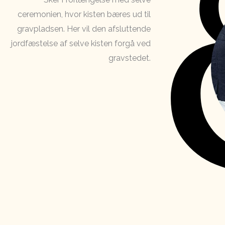
ceremonien, hvor kisten bæres ud til
gravpladsen. Her vil den afsluttende
jordfæstelse af selve kisten forgå ved
gravstedet.