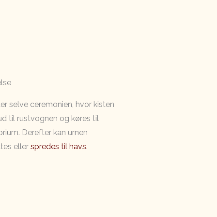
lse
ter selve ceremonien, hvor kisten
d til rustvognen og køres til
rium. Derefter kan urnen
es eller
spredes til havs
.