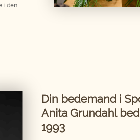
e i den
Din bedemand i Spo
Anita Grundahl​ be
1993