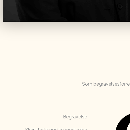
Som begravelsesforre
Begravelse
Sker i forlængelse med selve