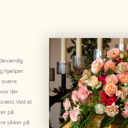
ndeværdig
g hjælper
e svære
hvor der
præst. Ved at
ker på
re sikker på