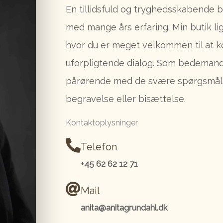
En tillidsfuld og tryghedsskabende
med mange års erfaring. Min butik lig
hvor du er meget velkommen til at k
uforpligtende dialog. Som bedemand 
pårørende med de svære spørgsmål 
begravelse eller bisættelse.
Kontaktoplysninger
Telefon
+45 62 62 12 71
Mail
anita@anitagrundahl.dk