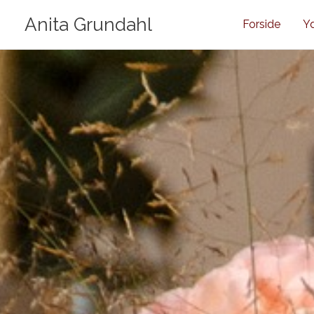
Gå
Anita Grundahl
Forside
Yd
til
indholdet