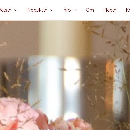
elser
Produkter
Info
Om
Pjecer
K
Bedemand i Spodsbjerg