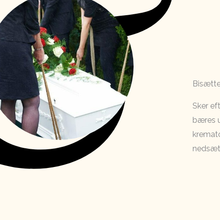
Bisætte
Sker ef
bæres u
kremato
nedsætt