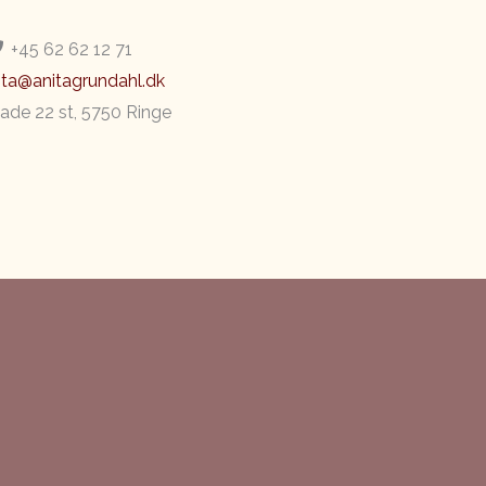
+45 62 62 12 71
ita@anitagrundahl.dk
ade 22 st, 5750 Ringe