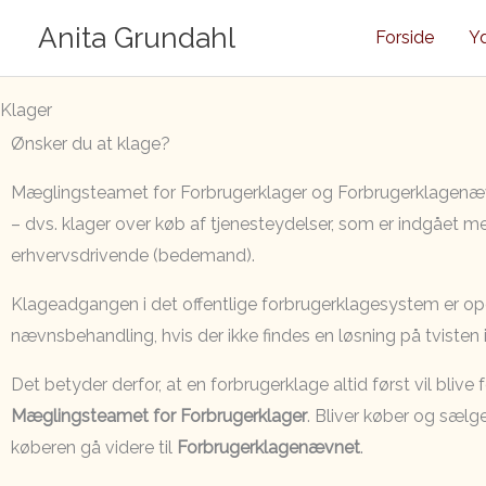
Gå
Anita Grundahl
Forside
Yd
til
indholdet
Klager
Ønsker du at klage?
Mæglingsteamet for Forbrugerklager og Forbrugerklagenæv
– dvs. klager over køb af tjenesteydelser, som er indgået m
erhvervsdrivende (bedemand).
Klageadgangen i det offentlige forbrugerklagesystem er opd
nævnsbehandling, hvis der ikke findes en løsning på tvisten
Det betyder derfor, at en forbrugerklage altid først vil blive
Mæglingsteamet for Forbrugerklager
. Bliver køber og sælge
køberen gå videre til
Forbrugerklagenævnet
.