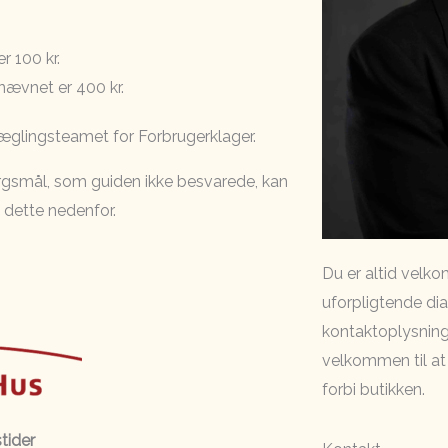
 100 kr.
nævnet er 400 kr.
Mæglingsteamet for Forbrugerklager.
rgsmål, som guiden ikke besvarede, kan
dette nedenfor.
Du er altid velko
uforpligtende dia
kontaktoplysning
velkommen til a
forbi butikken.
tider