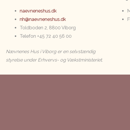
naevneneshus.dk
M
nh@naevneneshus.dk
F
Toldboden 2, 8800 Viborg
Telefon +45 72 40 56 00
Nævnenes Hus i Viborg er en selvstændig
styrelse under Erhvervs- og Vækstministeriet.