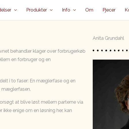
elser
Produkter
Info
Om
Pjecer
K
Anita Grundahl
net behandler klager over forbrugerkøb
ellem en forbruger og en
elt i to faser: En mæglerfase og en
 i mæglerfasen.
 forsøgt at blive løst mellem parterne via
r ikke enige om en løsning her, kan