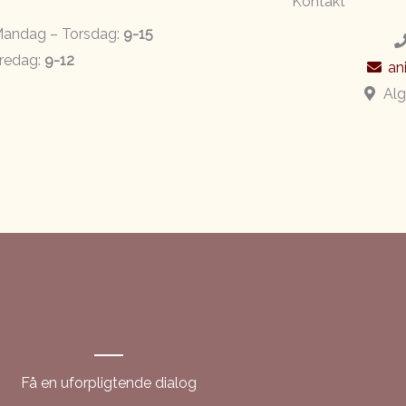
Kontakt
andag – Torsdag:
9-15
redag:
9-12
an
Alg
Få en uforpligtende dialog