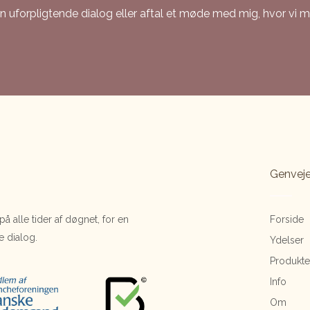
n uforpligtende dialog eller aftal et møde med mig, hvor vi mø
Genvej
å alle tider af døgnet, for en
Forside
e dialog.
Ydelser
Produkte
Info
Om