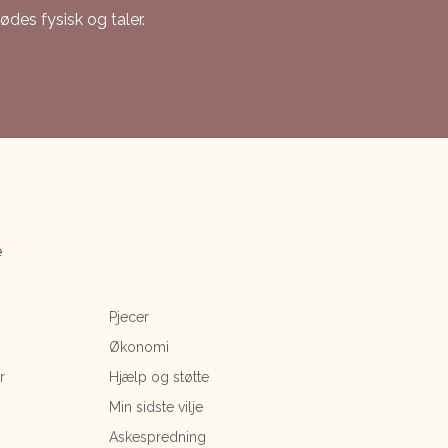
des fysisk og taler.
e
Pjecer
Økonomi
r
Hjælp og støtte
Min sidste vilje
Askespredning