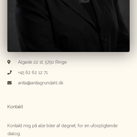
Algade 22 st, 5750 Ringe
+45 62 62 12 71
anita@anitagrundahl.dk
Kontakt
Kontakt mig på alle tider af døgnet, for en uforpligtende
dialog.