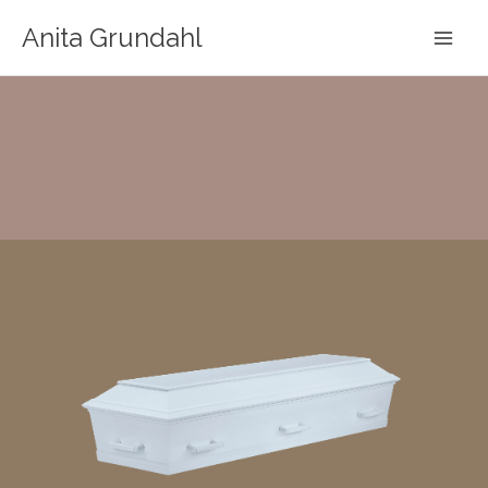
Gå
Anita Grundahl
til
indholdet