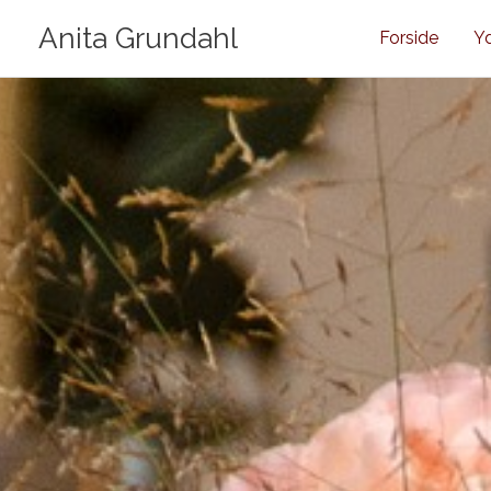
Gå
Anita Grundahl
Forside
Yd
til
indholdet