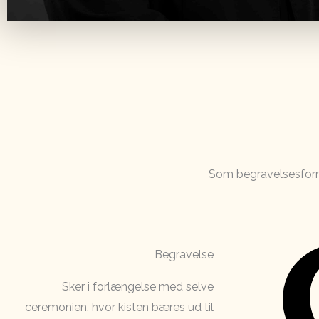
Som begravelsesforre
Begravelse
Sker i forlængelse med selve
ceremonien, hvor kisten bæres ud til