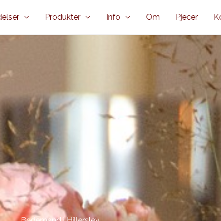
elser
Produkter
Info
Om
Pjecer
K
Bedemand i Hillerslev