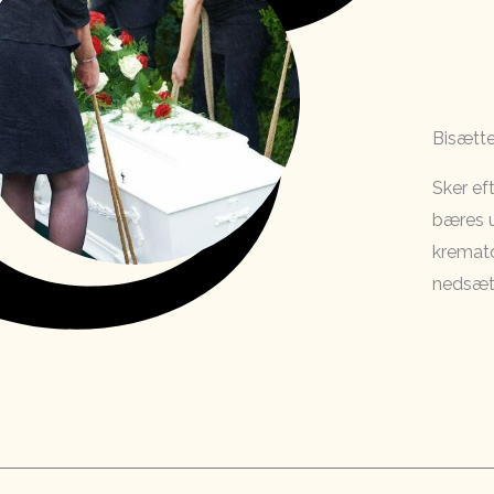
Bisætte
Sker ef
bæres u
kremato
nedsætt