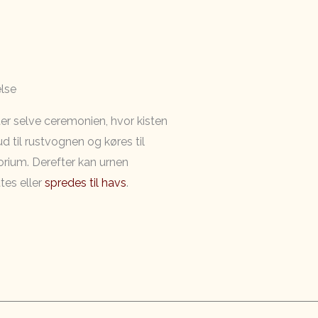
lse
ter selve ceremonien, hvor kisten
d til rustvognen og køres til
rium. Derefter kan urnen
es eller
spredes til havs
.