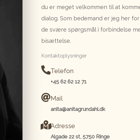
du er meget velkommen til at komme 
dialog. Som bedemand er jeg her fo
de svære spørgsmål i forbindelse me
bisættelse.
Kontaktoplysninger
Telefon
+45 62 62 12 71
Mail
anita@anitagrundahl.dk
Adresse
Algade 22 st, 5750 Ringe