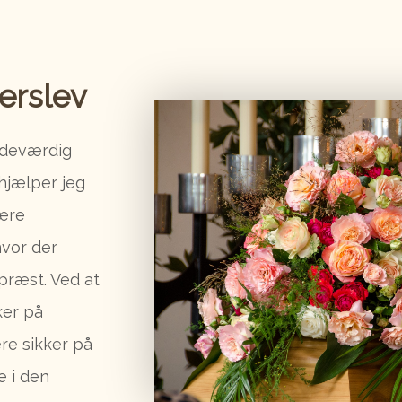
lerslev
ndeværdig
hjælper jeg
være
hvor der
præst. Ved at
ker på
re sikker på
e i den