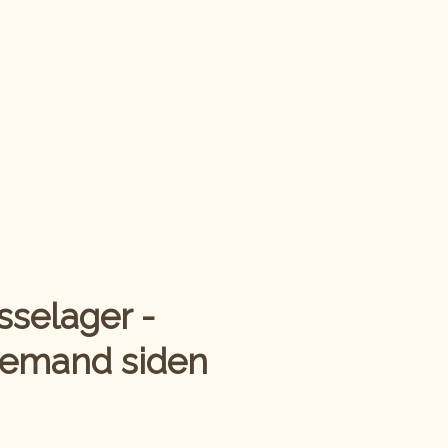
selager -
demand siden