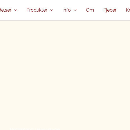
elser
Produkter
Info
Om
Pjecer
K
Bedemand i Hesselager