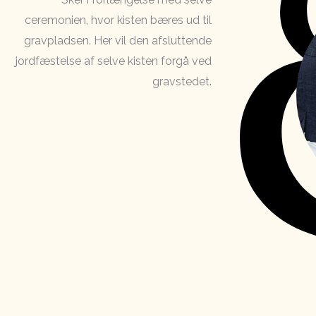
ceremonien, hvor kisten bæres ud til
gravpladsen. Her vil den afsluttende
jordfæstelse af selve kisten forgå ved
gravstedet.