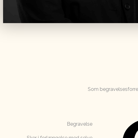
Som begravelsesforre
Begravelse
Sker i forlængelse med selve