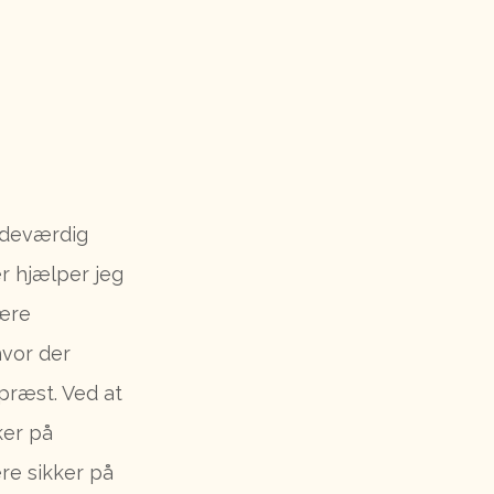
ndeværdig
r hjælper jeg
være
hvor der
præst. Ved at
ker på
re sikker på