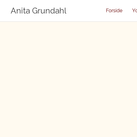
Gå
Anita Grundahl
Forside
Yd
til
indholdet