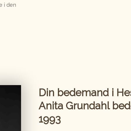
e i den
Din bedemand i Hes
Anita Grundahl​ be
1993