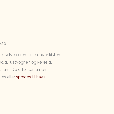
lse
ter selve ceremonien, hvor kisten
d til rustvognen og køres til
rium. Derefter kan urnen
es eller
spredes til havs
.