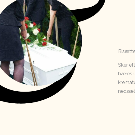
Bisætte
Sker ef
bæres u
kremato
nedsætt