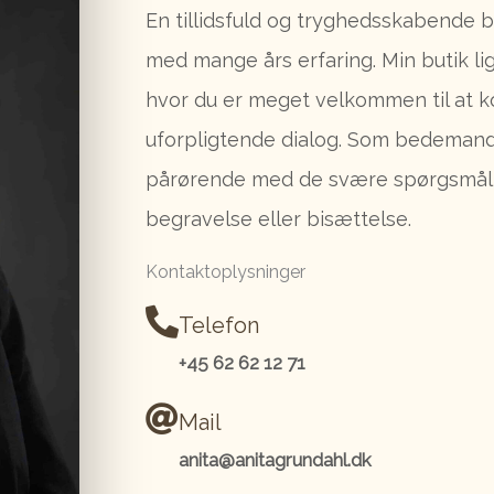
En tillidsfuld og tryghedsskabende
med mange års erfaring. Min butik lig
hvor du er meget velkommen til at k
uforpligtende dialog. Som bedemand 
pårørende med de svære spørgsmål 
begravelse eller bisættelse.
Kontaktoplysninger
Telefon
+45 62 62 12 71
Mail
anita@anitagrundahl.dk