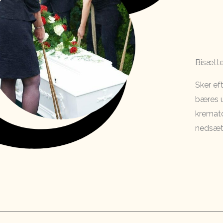
Bisætte
Sker ef
bæres u
kremato
nedsætt