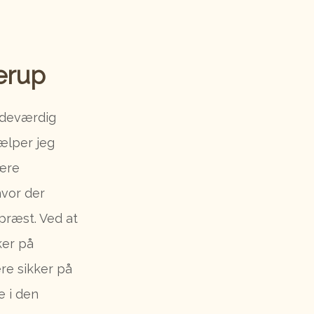
lerup
ndeværdig
ælper jeg
være
hvor der
præst. Ved at
ker på
re sikker på
e i den