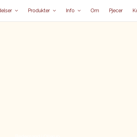
elser
Produkter
Info
Om
Pjecer
K
Bedemand i Ollerup