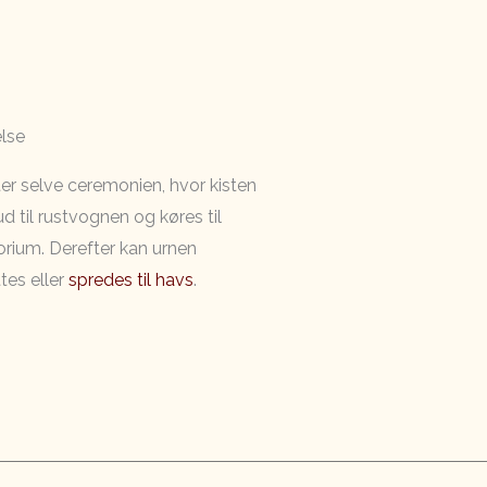
lse
ter selve ceremonien, hvor kisten
d til rustvognen og køres til
rium. Derefter kan urnen
es eller
spredes til havs
.