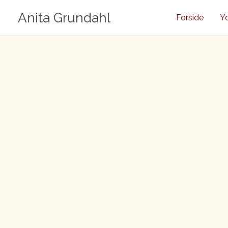
Gå
Anita Grundahl
Forside
Yd
til
indholdet