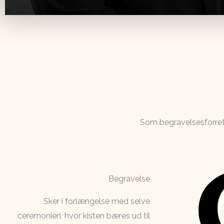
Som begravelsesforret
Begravelse
Sker i forlængelse med selve
ceremonien, hvor kisten bæres ud til